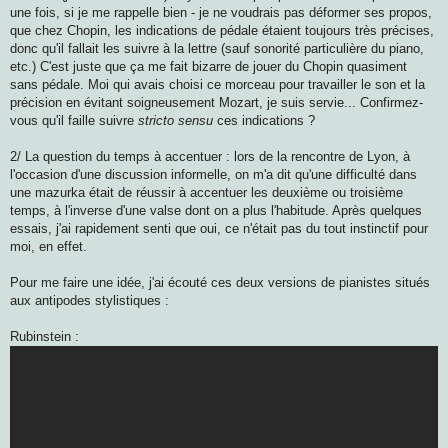
une fois, si je me rappelle bien - je ne voudrais pas déformer ses propos,
que chez Chopin, les indications de pédale étaient toujours très précises,
donc qu'il fallait les suivre à la lettre (sauf sonorité particulière du piano,
etc.) C'est juste que ça me fait bizarre de jouer du Chopin quasiment
sans pédale. Moi qui avais choisi ce morceau pour travailler le son et la
précision en évitant soigneusement Mozart, je suis servie... Confirmez-
vous qu'il faille suivre
stricto sensu
ces indications ?
2/ La question du temps à accentuer : lors de la rencontre de Lyon, à
l'occasion d'une discussion informelle, on m'a dit qu'une difficulté dans
une mazurka était de réussir à accentuer les deuxième ou troisième
temps, à l'inverse d'une valse dont on a plus l'habitude. Après quelques
essais, j'ai rapidement senti que oui, ce n'était pas du tout instinctif pour
moi, en effet.
Pour me faire une idée, j'ai écouté ces deux versions de pianistes situés
aux antipodes stylistiques :
Rubinstein :