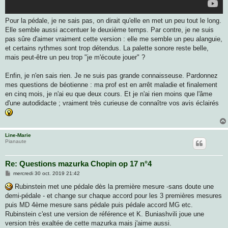
Pour la pédale, je ne sais pas, on dirait qu'elle en met un peu tout le long.
Elle semble aussi accentuer le deuxième temps. Par contre, je ne suis
pas sûre d'aimer vraiment cette version : elle me semble un peu alanguie,
et certains rythmes sont trop détendus. La palette sonore reste belle,
mais peut-être un peu trop "je m'écoute jouer" ?
Enfin, je n'en sais rien. Je ne suis pas grande connaisseuse. Pardonnez
mes questions de béotienne : ma prof est en arrêt maladie et finalement
en cinq mois, je n'ai eu que deux cours. Et je n'ai rien moins que l'âme
d'une autodidacte ; vraiment très curieuse de connaître vos avis éclairés
Line-Marie
Pianaute
Re: Questions mazurka Chopin op 17 n°4
M
mercredi 30 oct. 2019 21:42
e
s
Rubinstein met une pédale dès la première mesure -sans doute une
s
demi-pédale - et change sur chaque accord pour les 3 premières mesures
a
g
puis MD 4ème mesure sans pédale puis pédale accord MG etc.
e
Rubinstein c'est une version de référence et K. Buniashvili joue une
version très exaltée de cette mazurka mais j'aime aussi.