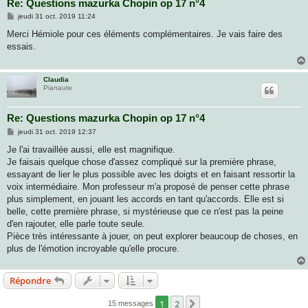
Re: Questions mazurka Chopin op 17 n°4
M
jeudi 31 oct. 2019 11:24
e
s
Merci Hémiole pour ces éléments complémentaires. Je vais faire des
s
essais.
a
g
e
Claudia
Pianaute
Re: Questions mazurka Chopin op 17 n°4
M
jeudi 31 oct. 2019 12:37
e
s
Je l'ai travaillée aussi, elle est magnifique.
s
Je faisais quelque chose d'assez compliqué sur la première phrase,
a
g
essayant de lier le plus possible avec les doigts et en faisant ressortir la
e
voix intermédiaire. Mon professeur m'a proposé de penser cette phrase
plus simplement, en jouant les accords en tant qu'accords. Elle est si
belle, cette première phrase, si mystérieuse que ce n'est pas la peine
d'en rajouter, elle parle toute seule.
Pièce très intéressante à jouer, on peut explorer beaucoup de choses, en
plus de l'émotion incroyable qu'elle procure.
Répondre
1
2
Suivante
15 messages