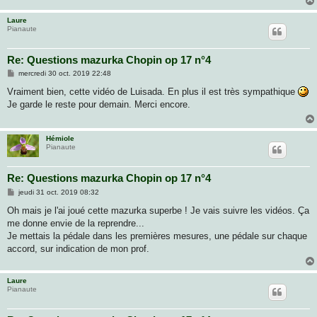
e
Laure
Pianaute
Re: Questions mazurka Chopin op 17 n°4
M
mercredi 30 oct. 2019 22:48
e
s
Vraiment bien, cette vidéo de Luisada. En plus il est très sympathique
s
Je garde le reste pour demain. Merci encore.
a
g
e
Hémiole
Pianaute
Re: Questions mazurka Chopin op 17 n°4
M
jeudi 31 oct. 2019 08:32
e
s
Oh mais je l'ai joué cette mazurka superbe ! Je vais suivre les vidéos. Ça
s
me donne envie de la reprendre...
a
g
Je mettais la pédale dans les premières mesures, une pédale sur chaque
e
accord, sur indication de mon prof.
Laure
Pianaute