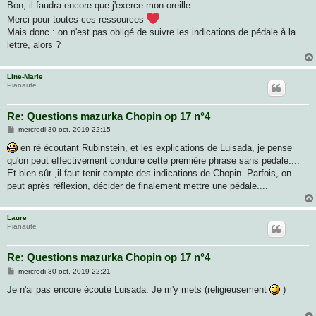
g
Bon, il faudra encore que j'exerce mon oreille.
e
Merci pour toutes ces ressources
Mais donc : on n'est pas obligé de suivre les indications de pédale à la
lettre, alors ?
Line-Marie
Pianaute
Re: Questions mazurka Chopin op 17 n°4
M
mercredi 30 oct. 2019 22:15
e
s
en ré écoutant Rubinstein, et les explications de Luisada, je pense
s
qu'on peut effectivement conduire cette première phrase sans pédale....
a
g
Et bien sûr ,il faut tenir compte des indications de Chopin. Parfois, on
e
peut après réflexion, décider de finalement mettre une pédale....
Laure
Pianaute
Re: Questions mazurka Chopin op 17 n°4
M
mercredi 30 oct. 2019 22:21
e
s
Je n'ai pas encore écouté Luisada. Je m'y mets (religieusement
)
s
a
g