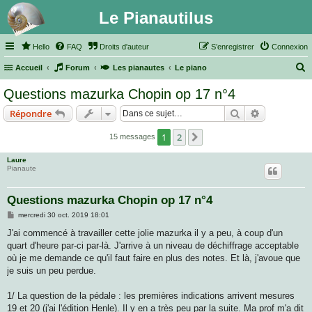
Le Pianautilus
Hello
FAQ
Droits d'auteur
S’enregistrer
Connexion
Accueil
Forum
Les pianautes
Le piano
e
Questions mazurka Chopin op 17 n°4
c
Rechercher
Recherche 
Répondre
h
e
1
2
Suivante
15 messages
r
Laure
c
Pianaute
h
Questions mazurka Chopin op 17 n°4
e
M
mercredi 30 oct. 2019 18:01
r
e
s
J'ai commencé à travailler cette jolie mazurka il y a peu, à coup d'un
s
quart d'heure par-ci par-là. J'arrive à un niveau de déchiffrage acceptable
a
g
où je me demande ce qu'il faut faire en plus des notes. Et là, j'avoue que
e
je suis un peu perdue.
1/ La question de la pédale : les premières indications arrivent mesures
19 et 20 (j'ai l'édition Henle). Il y en a très peu par la suite. Ma prof m'a dit