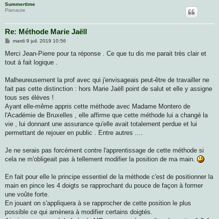
Summertime
Pianaute
Re: Méthode Marie Jaëll
M
mardi 9 juil. 2019 10:56
e
s
Merci Jean-Pierre pour ta réponse . Ce que tu dis me parait très clair et
s
tout à fait logique .
a
g
e
Malheureusement la prof avec qui j'envisageais peut-être de travailler ne
fait pas cette distinction : hors Marie Jaëll point de salut et elle y assigne
tous ses élèves !
Ayant elle-même appris cette méthode avec Madame Montero de
l'Académie de Bruxelles , elle affirme que cette méthode lui a changé la
vie , lui donnant une assurance qu'elle avait totalement perdue et lui
permettant de rejouer en public . Entre autres ....
Je ne serais pas forcément contre l'apprentissage de cette méthode si
cela ne m'obligeait pas à tellement modifier la position de ma main.
En fait pour elle le principe essentiel de la méthode c'est de positionner la
main en pince les 4 doigts se rapprochant du pouce de façon à former
une voûte forte.
En jouant on s'appliquera à se rapprocher de cette position le plus
possible ce qui amènera à modifier certains doigtés.