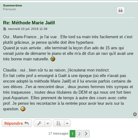
Summertime
Pianaute
Re: Méthode Marie Jaëll
M
mercredi 10 juil. 2019 11:38
e
s
Oui , Marie-France , je l'ai vue . Elle tord sa main très facilement et c'est
s
plutôt grâcieux, je pense qu'elle doit être hyperlaxe.
a
g
Quand je suis arrivée , elle terminait la leçon d'un ado de 15 ans qui
e
venait juste de démarrer le piano et elle m'a dit d'un air ravi qu'il avait une
très bonne main naturelle.
Claudia : oui , bien sûr tu as raison, j'écouterai mon instinct.
En fait cette prof a enseigné à Gaël à une époque (où elle n'avait pas
encore adopté la méthode Marie Jaëll) et il lui envoie parfois certains de
ses élèves. J'en ai rencontré deux , deux jeunes femmes très sympas et
très traqueuses , toutes deux titulaires du DEM et qui nous ont fort bien
joué Aquarium. Elles prennent de temps à autre des cours avec cette
prof. Je pense les recontacter à la rentrée pour avoir leur avis sur la
question.
Répondre
1
2
Suivante
17 messages