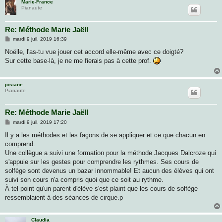
Marie-France
Pianaute
Re: Méthode Marie Jaëll
M
mardi 9 juil. 2019 16:39
e
s
Noëlle, l'as-tu vue jouer cet accord elle-même avec ce doigté?
s
Sur cette base-là, je ne me fierais pas à cette prof.
a
g
e
josiane
Pianaute
Re: Méthode Marie Jaëll
M
mardi 9 juil. 2019 17:20
e
s
Il y a les méthodes et les façons de se appliquer et ce que chacun en
s
comprend.
a
g
Une collègue a suivi une formation pour la méthode Jacques Dalcroze qui
e
s'appuie sur les gestes pour comprendre les rythmes. Ses cours de
solfège sont devenus un bazar innommable! Et aucun des élèves qui ont
suivi son cours n'a compris quoi que ce soit au rythme.
À tel point qu'un parent d'élève s'est plaint que les cours de solfège
ressemblaient à des séances de cirque.p
Claudia