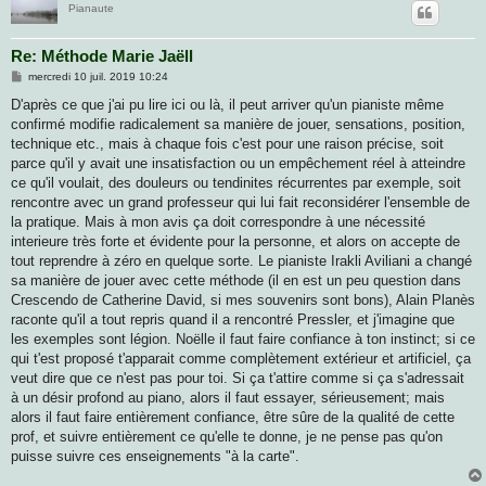
Pianaute
Re: Méthode Marie Jaëll
M
mercredi 10 juil. 2019 10:24
e
s
D'après ce que j'ai pu lire ici ou là, il peut arriver qu'un pianiste même
s
confirmé modifie radicalement sa manière de jouer, sensations, position,
a
g
technique etc., mais à chaque fois c'est pour une raison précise, soit
e
parce qu'il y avait une insatisfaction ou un empêchement réel à atteindre
ce qu'il voulait, des douleurs ou tendinites récurrentes par exemple, soit
rencontre avec un grand professeur qui lui fait reconsidérer l'ensemble de
la pratique. Mais à mon avis ça doit correspondre à une nécessité
interieure très forte et évidente pour la personne, et alors on accepte de
tout reprendre à zéro en quelque sorte. Le pianiste Irakli Aviliani a changé
sa manière de jouer avec cette méthode (il en est un peu question dans
Crescendo de Catherine David, si mes souvenirs sont bons), Alain Planès
raconte qu'il a tout repris quand il a rencontré Pressler, et j'imagine que
les exemples sont légion. Noëlle il faut faire confiance à ton instinct; si ce
qui t'est proposé t'apparait comme complètement extérieur et artificiel, ça
veut dire que ce n'est pas pour toi. Si ça t'attire comme si ça s'adressait
à un désir profond au piano, alors il faut essayer, sérieusement; mais
alors il faut faire entièrement confiance, être sûre de la qualité de cette
prof, et suivre entièrement ce qu'elle te donne, je ne pense pas qu'on
puisse suivre ces enseignements "à la carte".