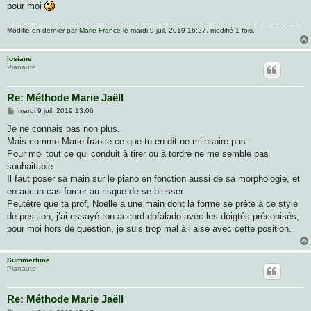
pour moi
Modifié en dernier par
Marie-France
le mardi 9 juil. 2019 16:27, modifié 1 fois.
josiane
Pianaute
Re: Méthode Marie Jaëll
M
mardi 9 juil. 2019 13:06
e
s
Je ne connais pas non plus.
s
Mais comme Marie-france ce que tu en dit ne m’inspire pas.
a
g
Pour moi tout ce qui conduit à tirer ou à tordre ne me semble pas
e
souhaitable.
Il faut poser sa main sur le piano en fonction aussi de sa morphologie, et
en aucun cas forcer au risque de se blesser.
Peutêtre que ta prof, Noelle a une main dont la forme se prête à ce style
de position, j’ai essayé ton accord dofalado avec les doigtés préconisés,
pour moi hors de question, je suis trop mal à l’aise avec cette position.
Summertime
Pianaute
Re: Méthode Marie Jaëll