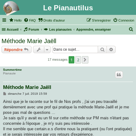
Le Pianautilus
Hello
FAQ
Droits d'auteur
S’enregistrer
Connexion
Accueil
Forum
Les pianautes
Apprendre, enseigner
e
Méthode Marie Jaëll
c
Rechercher
Recherche 
Répondre
h
e
1
2
Suivante
17 messages
r
Summertime
c
Pianaute
h
Méthode Marie Jaëll
e
M
dimanche 7 juil. 2019 15:59
r
e
s
Ainsi que je le raconte sur le fil de Nos profs , j'ai un peu travaillé
s
dernièrement avec une prof qui pratique la méthode Marie-Jaëll et je me
a
g
pose pas mal de questions ...
e
Je sais qu'il y avait eu un fil sur cette méthode sur PM mais n'étant pas
concernée à l'époque , je m'y suis peu intéressée .
Il me semble que certain.e.s d'entre nous la pratiquent (ou l'ont pratiquée)
et je serais intéressée par vos retours d'expérience.