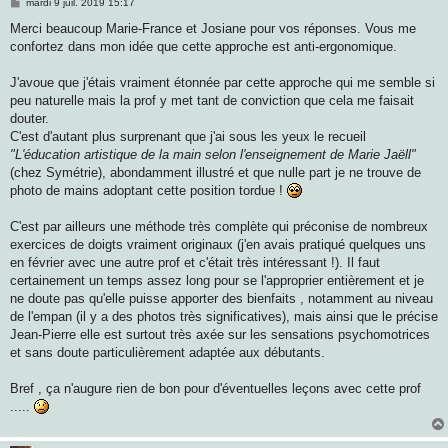
M
mardi 9 juil. 2019 15:17
e
s
Merci beaucoup Marie-France et Josiane pour vos réponses. Vous me
s
confortez dans mon idée que cette approche est anti-ergonomique.
a
g
e
J'avoue que j'étais vraiment étonnée par cette approche qui me semble si
peu naturelle mais la prof y met tant de conviction que cela me faisait
douter.
C'est d'autant plus surprenant que j'ai sous les yeux le recueil
"L'éducation artistique de la main selon l'enseignement de Marie Jaëll"
(chez Symétrie), abondamment illustré et que nulle part je ne trouve de
photo de mains adoptant cette position tordue !
C'est par ailleurs une méthode très complète qui préconise de nombreux
exercices de doigts vraiment originaux (j'en avais pratiqué quelques uns
en février avec une autre prof et c'était très intéressant !). Il faut
certainement un temps assez long pour se l'approprier entièrement et je
ne doute pas qu'elle puisse apporter des bienfaits , notamment au niveau
de l'empan (il y a des photos très significatives), mais ainsi que le précise
Jean-Pierre elle est surtout très axée sur les sensations psychomotrices
et sans doute particulièrement adaptée aux débutants.
Bref , ça n'augure rien de bon pour d'éventuelles leçons avec cette prof
.....