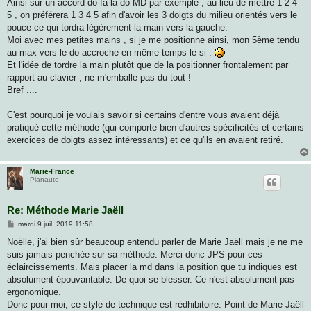
Ainsi sur un accord do-fa-la-do MD par exemple , au lieu de mettre 1 2 4
5 , on préférera 1 3 4 5 afin d'avoir les 3 doigts du milieu orientés vers le
pouce ce qui tordra légèrement la main vers la gauche.
Moi avec mes petites mains , si je me positionne ainsi, mon 5ème tendu
au max vers le do accroche en même temps le si .
Et l'idée de tordre la main plutôt que de la positionner frontalement par
rapport au clavier , ne m'emballe pas du tout !
Bref ....
C'est pourquoi je voulais savoir si certains d'entre vous avaient déjà
pratiqué cette méthode (qui comporte bien d'autres spécificités et certains
exercices de doigts assez intéressants) et ce qu'ils en avaient retiré.
Marie-France
Pianaute
Re: Méthode Marie Jaëll
M
mardi 9 juil. 2019 11:58
e
s
Noëlle, j'ai bien sûr beaucoup entendu parler de Marie Jaëll mais je ne me
s
suis jamais penchée sur sa méthode. Merci donc JPS pour ces
a
g
éclaircissements. Mais placer la md dans la position que tu indiques est
e
absolument épouvantable. De quoi se blesser. Ce n'est absolument pas
ergonomique.
Donc pour moi, ce style de technique est rédhibitoire. Point de Marie Jaëll