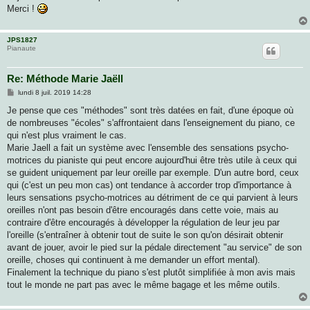
Merci !
JPS1827
Pianaute
Re: Méthode Marie Jaëll
M
lundi 8 juil. 2019 14:28
e
s
Je pense que ces "méthodes" sont très datées en fait, d'une époque où
s
de nombreuses "écoles" s'affrontaient dans l'enseignement du piano, ce
a
g
qui n'est plus vraiment le cas.
e
Marie Jaell a fait un système avec l'ensemble des sensations psycho-
motrices du pianiste qui peut encore aujourd'hui être très utile à ceux qui
se guident uniquement par leur oreille par exemple. D'un autre bord, ceux
qui (c'est un peu mon cas) ont tendance à accorder trop d'importance à
leurs sensations psycho-motrices au détriment de ce qui parvient à leurs
oreilles n'ont pas besoin d'être encouragés dans cette voie, mais au
contraire d'être encouragés à développer la régulation de leur jeu par
l'oreille (s'entraîner à obtenir tout de suite le son qu'on désirait obtenir
avant de jouer, avoir le pied sur la pédale directement "au service" de son
oreille, choses qui continuent à me demander un effort mental).
Finalement la technique du piano s'est plutôt simplifiée à mon avis mais
tout le monde ne part pas avec le même bagage et les même outils.