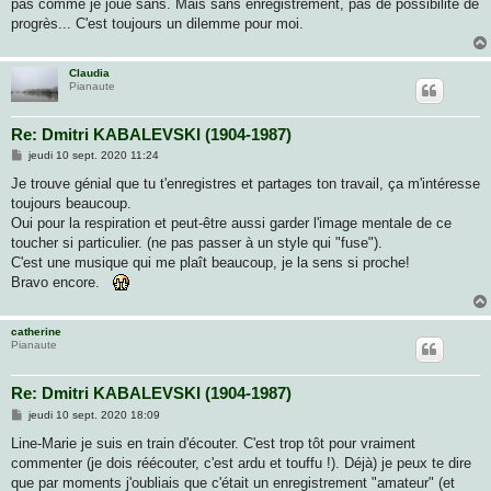
pas comme je joue sans. Mais sans enregistrement, pas de possibilité de
progrès... C'est toujours un dilemme pour moi.
Claudia
Pianaute
Re: Dmitri KABALEVSKI (1904-1987)
M
jeudi 10 sept. 2020 11:24
e
s
Je trouve génial que tu t'enregistres et partages ton travail, ça m'intéresse
s
toujours beaucoup.
a
g
Oui pour la respiration et peut-être aussi garder l'image mentale de ce
e
toucher si particulier. (ne pas passer à un style qui "fuse").
C'est une musique qui me plaît beaucoup, je la sens si proche!
Bravo encore.
catherine
Pianaute
Re: Dmitri KABALEVSKI (1904-1987)
M
jeudi 10 sept. 2020 18:09
e
s
Line-Marie je suis en train d'écouter. C'est trop tôt pour vraiment
s
commenter (je dois réécouter, c'est ardu et touffu !). Déjà) je peux te dire
a
g
que par moments j'oubliais que c'était un enregistrement "amateur" (et