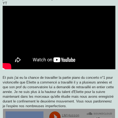
YT
Et puis j'ai eu la chance de travailler la partie piano du concerto n°1 pour
violoncelle que Eliette a commencé a travaillé il y a plusieurs années et
que son prof du conservatoire lui a demandé de retravaillé en entier cette
année. Je ne suis plus à la hauteur du talent d'Eliette pour la suivre
maintenant dans les morceaux qu'elle étudie mais nous avons enregistré
durant le confinement le deuxième mouvement. Vous nous pardonnerez
je l'espère nos nombreuses imperfections.