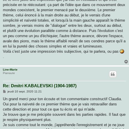
précisée en te réécoutant: ça part de l'idée que dans ce mouvement deux
mondes coexistent, le premier menacé par le deuxième. Le premier
thème, celui énoncé à la main droite au début, je le verrais d'une
simplicité et naïveté totales, et lorsqu'à la main gauche apparaît le thème
sombre, je verrais moins de "dialogue" entre les deux, surtout au début,
et plutôt une évolution parallèle comme à distance. Puis l'évolution c'est
un peu comme un jeu d'échiquier, l'autre thème avance, dévore l'espace,
avale des pions, mais le thème affaibli renaît de ses cendres parce qu'il a
en lui la pureté des choses simples et vraies et lumineuses.
Voilà c'est juste une impression très subjective, qui te parlera, ou pas
.
Line-Marie
Pianaute
Re: Dmitri KABALEVSKI (1904-1987)
M
jeudi 10 sept. 2020 11:21
e
s
Un grand merci pour ton écoute et ton commentaire constructif Claudia.
s
Oui pour la naïveté de ce premier thème que je vais retravailler dans
a
g
cette direction et pour tout ce que tu écris et qui m'aide.
e
Je trouve que je me précipite souvent dans les parties rapides. Il faut que
je respire physiquement plus.
Je suis comme tout le monde, j'appréhende l'enregistrement et je ne joue