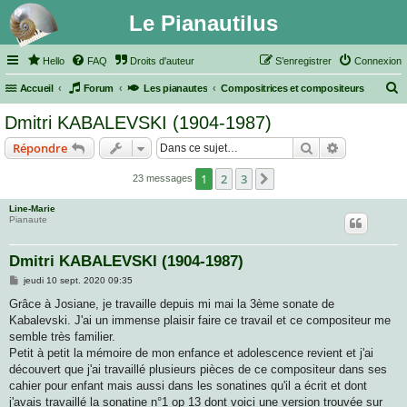
Le Pianautilus
Hello
FAQ
Droits d'auteur
S’enregistrer
Connexion
Accueil
Forum
Les pianautes
Compositrices et compositeurs
e
Dmitri KABALEVSKI (1904-1987)
c
Rechercher
Recherche 
Répondre
h
e
1
2
3
Suivante
23 messages
r
Line-Marie
c
Pianaute
h
Dmitri KABALEVSKI (1904-1987)
e
M
jeudi 10 sept. 2020 09:35
r
e
s
Grâce à Josiane, je travaille depuis mi mai la 3ème sonate de
s
Kabalevski. J'ai un immense plaisir faire ce travail et ce compositeur me
a
g
semble très familier.
e
Petit à petit la mémoire de mon enfance et adolescence revient et j'ai
découvert que j'ai travaillé plusieurs pièces de ce compositeur dans ses
cahier pour enfant mais aussi dans les sonatines qu'il a écrit et dont
j'avais travaillé la sonatine n°1 op 13 dont voici une version trouvée sur