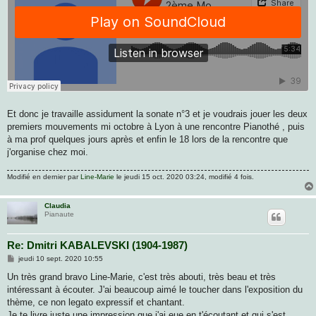
Et donc je travaille assidument la sonate n°3 et je voudrais jouer les deux
premiers mouvements mi octobre à Lyon à une rencontre Pianothé , puis
à ma prof quelques jours après et enfin le 18 lors de la rencontre que
j'organise chez moi.
Modifié en dernier par
Line-Marie
le jeudi 15 oct. 2020 03:24, modifié 4 fois.
Claudia
Pianaute
Re: Dmitri KABALEVSKI (1904-1987)
M
jeudi 10 sept. 2020 10:55
e
s
Un très grand bravo Line-Marie, c'est très abouti, très beau et très
s
intéressant à écouter. J'ai beaucoup aimé le toucher dans l'exposition du
a
g
thème, ce non legato expressif et chantant.
e
Je te livre juste une impression que j'ai eue en t'écoutant et qui s'est