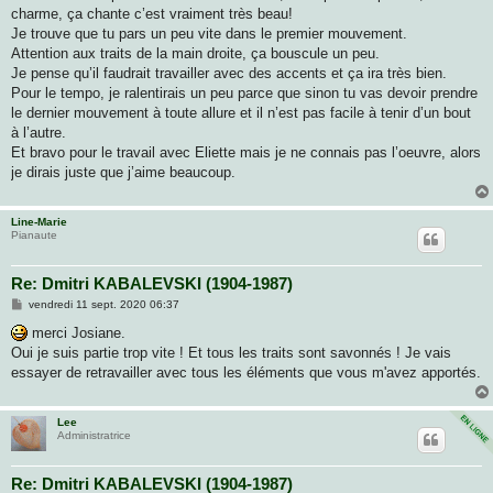
g
charme, ça chante c’est vraiment très beau!
e
Je trouve que tu pars un peu vite dans le premier mouvement.
Attention aux traits de la main droite, ça bouscule un peu.
Je pense qu’il faudrait travailler avec des accents et ça ira très bien.
Pour le tempo, je ralentirais un peu parce que sinon tu vas devoir prendre
le dernier mouvement à toute allure et il n’est pas facile à tenir d’un bout
à l’autre.
Et bravo pour le travail avec Eliette mais je ne connais pas l’oeuvre, alors
je dirais juste que j’aime beaucoup.
Line-Marie
Pianaute
Re: Dmitri KABALEVSKI (1904-1987)
M
vendredi 11 sept. 2020 06:37
e
s
merci Josiane.
s
Oui je suis partie trop vite ! Et tous les traits sont savonnés ! Je vais
a
g
essayer de retravailler avec tous les éléments que vous m'avez apportés.
e
Lee
Administratrice
Re: Dmitri KABALEVSKI (1904-1987)