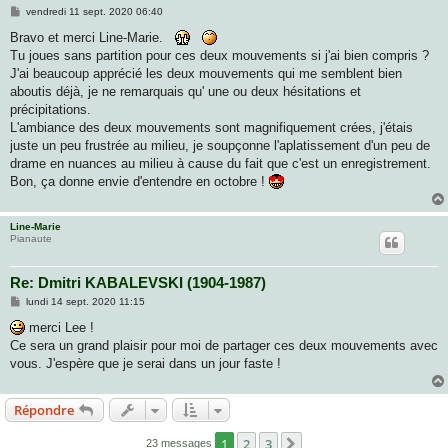
M
vendredi 11 sept. 2020 06:40
e
s
Bravo et merci Line-Marie.
s
Tu joues sans partition pour ces deux mouvements si j'ai bien compris ?
a
g
J'ai beaucoup apprécié les deux mouvements qui me semblent bien
e
aboutis déjà, je ne remarquais qu' une ou deux hésitations et
précipitations.
L'ambiance des deux mouvements sont magnifiquement crées, j'étais
juste un peu frustrée au milieu, je soupçonne l'aplatissement d'un peu de
drame en nuances au milieu à cause du fait que c'est un enregistrement.
Bon, ça donne envie d'entendre en octobre !
Line-Marie
Pianaute
Re: Dmitri KABALEVSKI (1904-1987)
M
lundi 14 sept. 2020 11:15
e
s
merci Lee !
s
Ce sera un grand plaisir pour moi de partager ces deux mouvements avec
a
g
vous. J'espère que je serai dans un jour faste !
e
Répondre
1
2
3
Suivante
23 messages