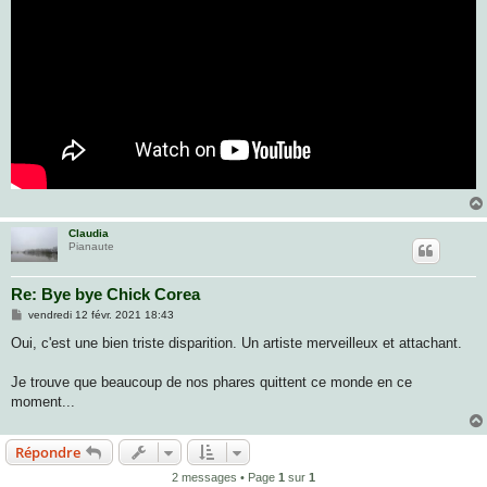
Claudia
Pianaute
Re: Bye bye Chick Corea
M
vendredi 12 févr. 2021 18:43
e
s
Oui, c'est une bien triste disparition. Un artiste merveilleux et attachant.
s
a
g
Je trouve que beaucoup de nos phares quittent ce monde en ce
e
moment...
Répondre
2 messages • Page
1
sur
1