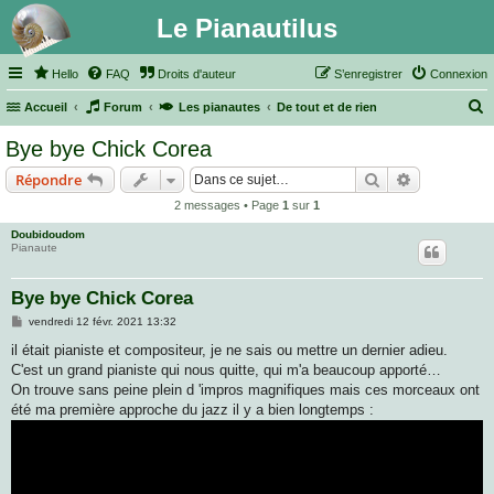
Le Pianautilus
Hello
FAQ
Droits d'auteur
S’enregistrer
Connexion
Accueil
Forum
Les pianautes
De tout et de rien
e
Bye bye Chick Corea
c
Rechercher
Recherche 
Répondre
h
2 messages • Page
1
sur
1
e
Doubidoudom
r
Pianaute
c
h
Bye bye Chick Corea
e
M
vendredi 12 févr. 2021 13:32
e
r
s
il était pianiste et compositeur, je ne sais ou mettre un dernier adieu.
s
C'est un grand pianiste qui nous quitte, qui m'a beaucoup apporté…
a
g
On trouve sans peine plein d 'impros magnifiques mais ces morceaux ont
e
été ma première approche du jazz il y a bien longtemps :