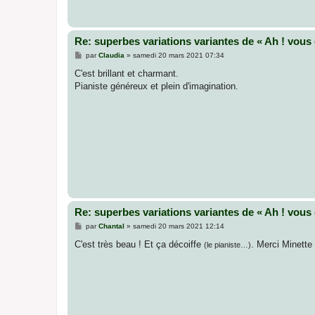
Re: superbes variations variantes de « Ah ! vous 
M
par
Claudia
»
samedi 20 mars 2021 07:34
e
s
C'est brillant et charmant.
s
Pianiste généreux et plein d'imagination.
a
g
e
Re: superbes variations variantes de « Ah ! vous 
M
par
Chantal
»
samedi 20 mars 2021 12:14
e
s
C'est très beau ! Et ça décoiffe
. Merci Minette
(le pianiste…)
s
a
g
e