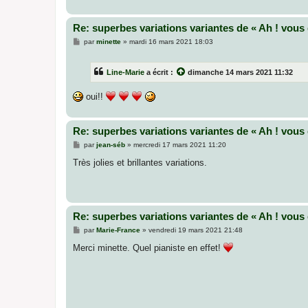
e
Re: superbes variations variantes de « Ah ! vous 
M
par
minette
»
mardi 16 mars 2021 18:03
e
s
s
Line-Marie
a écrit :
dimanche 14 mars 2021 11:32
a
g
e
oui!!
Re: superbes variations variantes de « Ah ! vous 
M
par
jean-séb
»
mercredi 17 mars 2021 11:20
e
s
Très jolies et brillantes variations.
s
a
g
e
Re: superbes variations variantes de « Ah ! vous 
M
par
Marie-France
»
vendredi 19 mars 2021 21:48
e
s
Merci minette. Quel pianiste en effet!
s
a
g
e