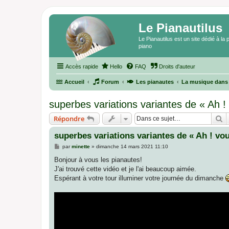
Le Pianautilus
Le Pianautilus est un site dédié à l
piano
Accès rapide
Hello
FAQ
Droits d'auteur
Accueil
Forum
Les pianautes
La musique dans 
superbes variations variantes de « Ah !
R
Répondre
superbes variations variantes de « Ah ! vo
M
par
minette
»
dimanche 14 mars 2021 11:10
e
s
Bonjour à vous les pianautes!
s
J'ai trouvé cette vidéo et je l'ai beaucoup aimée.
a
g
Espérant à votre tour illuminer votre journée du dimanche
e