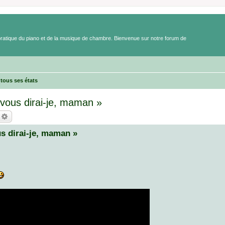
a pratique du piano et de la musique de chambre. Bienvenue sur notre forum de
tous ses états
 vous dirai‑je, maman »
echercher
Recherche avancée
us dirai‑je, maman »