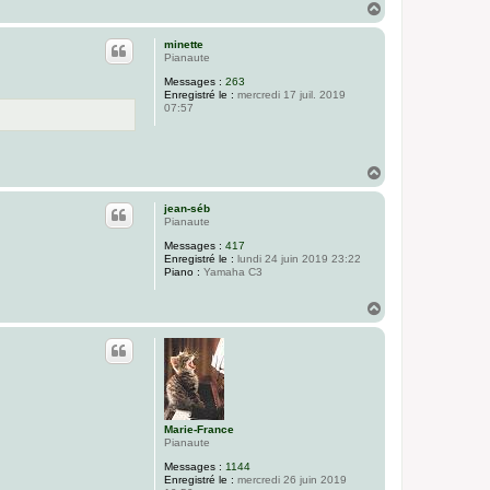
H
a
u
minette
t
Pianaute
Messages :
263
Enregistré le :
mercredi 17 juil. 2019
07:57
H
a
u
jean-séb
t
Pianaute
Messages :
417
Enregistré le :
lundi 24 juin 2019 23:22
Piano :
Yamaha C3
H
a
u
t
Marie-France
Pianaute
Messages :
1144
Enregistré le :
mercredi 26 juin 2019