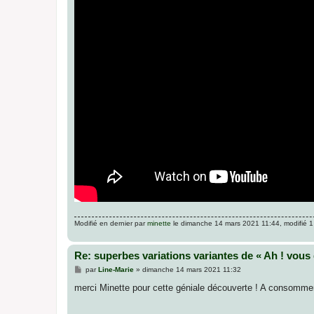
Modifié en dernier par
minette
le dimanche 14 mars 2021 11:44, modifié 1 
Re: superbes variations variantes de « Ah ! vous 
M
par
Line-Marie
»
dimanche 14 mars 2021 11:32
e
s
merci Minette pour cette géniale découverte ! A consomme
s
a
g