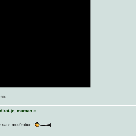
fois.
dirai‑je, maman »
r sans modération !