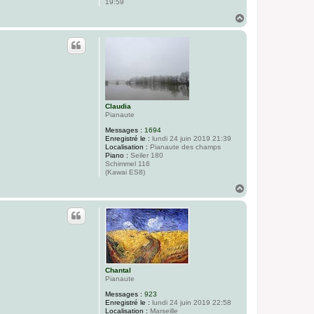
19:59
H
a
u
t
Claudia
Pianaute
Messages :
1694
Enregistré le :
lundi 24 juin 2019 21:39
Localisation :
Pianaute des champs
Piano :
Seiler 180
Schimmel 116
(Kawai ES8)
H
a
u
t
Chantal
Pianaute
Messages :
923
Enregistré le :
lundi 24 juin 2019 22:58
Localisation :
Marseille