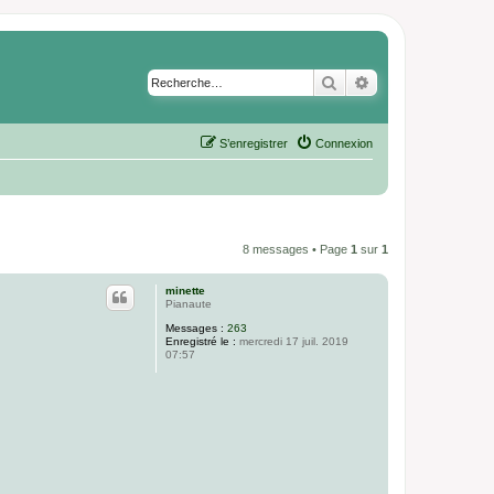
Rechercher
Recherche avancé
S’enregistrer
Connexion
8 messages • Page
1
sur
1
minette
Pianaute
Messages :
263
Enregistré le :
mercredi 17 juil. 2019
07:57