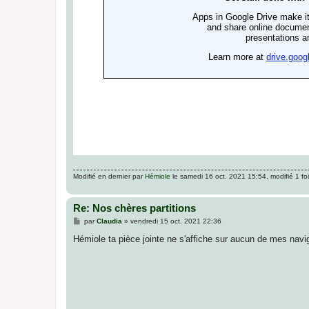
Modifié en dernier par
Hémiole
le samedi 16 oct. 2021 15:54, modifié 1 foi
Re: Nos chères partitions
M
par
Claudia
»
vendredi 15 oct. 2021 22:36
e
s
Hémiole ta pièce jointe ne s'affiche sur aucun de mes navig
s
a
g
e