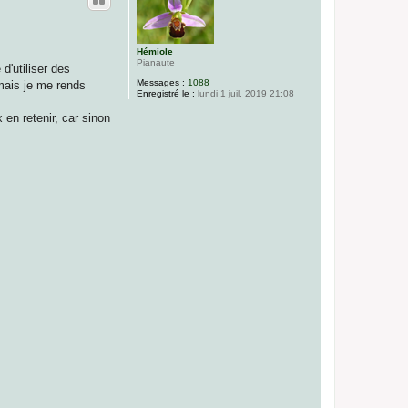
t
Hémiole
Pianaute
d'utiliser des
Messages :
1088
 mais je me rends
Enregistré le :
lundi 1 juil. 2019 21:08
en retenir, car sinon