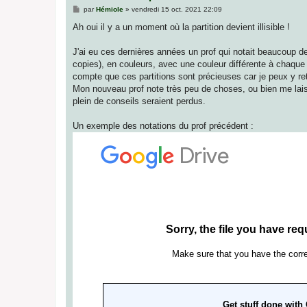
M
par
Hémiole
»
vendredi 15 oct. 2021 22:09
e
s
Ah oui il y a un moment où la partition devient illisible !
s
a
g
J'ai eu ces dernières années un prof qui notait beaucoup de 
e
copies), en couleurs, avec une couleur différente à chaque 
compte que ces partitions sont précieuses car je peux y retr
Mon nouveau prof note très peu de choses, ou bien me laisse
plein de conseils seraient perdus.
Un exemple des notations du prof précédent :