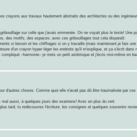
ces crayons aux travaux hautement abstraits des architectes ou des ingénieur
gribouillage sur celle que j'avais emmenée. On ne voyait plus le texte! Une par
s, des motifs, des espaces; avec ces gribouillages tout cela disparaît.
ents si besoin et les chiffrages si on y travaille (mais maintenant je fais un
ntoure d'un crayon hyper léger les endroits qu'il m'explique, et ça s'écrit dan
st compliqué –harmonie– je mets un petit astérisque et j'écris moi-même en b
.
pour d'autres choses. Comme quoi elle n'avait pas dû être traumatisée par ce
 pas mal aussi, à quelques jours des examens! Avec en plus du vert.
plus tard, tu redécouvres l'écriture, les consignes et quelques souvenirs revie