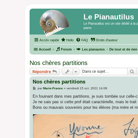
Le Pianautilus
Le Pianautilus est un site dédié à l
piano
Accès rapide
Hello
FAQ
Droits d'auteur
Accueil
Forum
Les pianautes
De tout et de rien
Nos chères partitions
R
Répondre
Nos chères partitions
M
par
Marie-France
»
vendredi 15 oct. 2021 14:08
e
s
En fouinant dans mes partitions, je suis tombée sur celle-c
s
Je ne sais pas si cette prof était caractérielle, mais le trai
a
g
Bons ou mauvais souvenirs pour les élèves (ma mère et ma
e