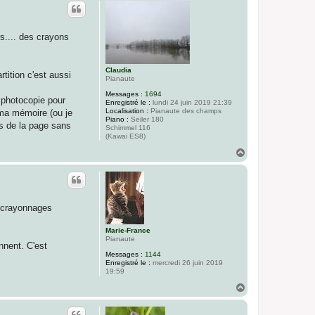
u
t
s.... des crayons
Claudia
tition c'est aussi
Pianaute
Messages :
1694
e photocopie pour
Enregistré le :
lundi 24 juin 2019 21:39
Localisation :
Pianaute des champs
s ma mémoire (ou je
Piano :
Seiler 180
as de la page sans
Schimmel 116
(Kawai ES8)
H
a
u
t
s crayonnages
Marie-France
Pianaute
nnent. C'est
Messages :
1144
Enregistré le :
mercredi 26 juin 2019
19:59
H
a
u