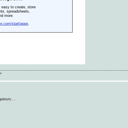
s.
ateurs....