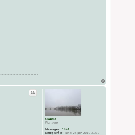
H
a
u
t
Claudia
Pianaute
Messages :
1694
Enregistré le :
lundi 24 juin 2019 21:39