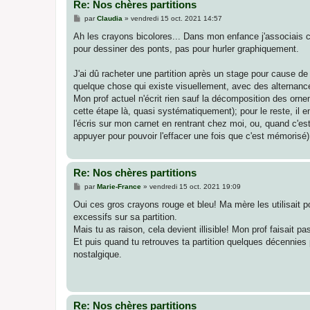
Re: Nos chères partitions
M
par
Claudia
»
vendredi 15 oct. 2021 14:57
e
s
Ah les crayons bicolores... Dans mon enfance j'associais 
s
pour dessiner des ponts, pas pour hurler graphiquement.
a
g
e
J'ai dû racheter une partition après un stage pour cause de 
quelque chose qui existe visuellement, avec des alternance
Mon prof actuel n'écrit rien sauf la décomposition des ornem
cette étape là, quasi systématiquement); pour le reste, il e
l'écris sur mon carnet en rentrant chez moi, ou, quand c'e
appuyer pour pouvoir l'effacer une fois que c'est mémorisé)
Re: Nos chères partitions
M
par
Marie-France
»
vendredi 15 oct. 2021 19:09
e
s
Oui ces gros crayons rouge et bleu! Ma mère les utilisait 
s
excessifs sur sa partition.
a
g
Mais tu as raison, cela devient illisible! Mon prof faisait
e
Et puis quand tu retrouves ta partition quelques décennies 
nostalgique.
Re: Nos chères partitions