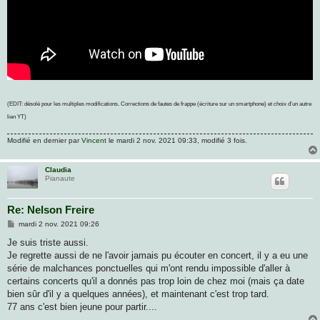
(EDIT: désolé pour les multiples modifications. Corrections de fautes de frappe (écriture sur un smartphone) et choix d'un autre
lien YT)
Modifié en dernier par
Vincent
le mardi 2 nov. 2021 09:33, modifié 3 fois.
Claudia
Pianaute
Re: Nelson Freire
M
mardi 2 nov. 2021 09:26
e
s
Je suis triste aussi.
s
Je regrette aussi de ne l'avoir jamais pu écouter en concert, il y a eu une
a
g
série de malchances ponctuelles qui m'ont rendu impossible d'aller à
e
certains concerts qu'il a donnés pas trop loin de chez moi (mais ça date
bien sûr d'il y a quelques années), et maintenant c'est trop tard.
77 ans c'est bien jeune pour partir....