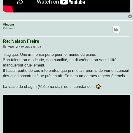
Vincent
Pianaute
Re: Nelson Freire
M
mardi 2 nov. 2021 07:25
e
s
Tragique. Une immense perte pour le monde du piano.
s
Son talent, sa modestie, son humilité, sa discrétion, sa sensibilité
a
g
manqueront cruellement.
e
Il faisait partie de ces interprètes que je m’étais promis de voir en concert
dès que l’opportunité se présentait. Ce sera un de mes regrets éternels.
La valse du chagrin (
Valsa da dor
), de circonstance...