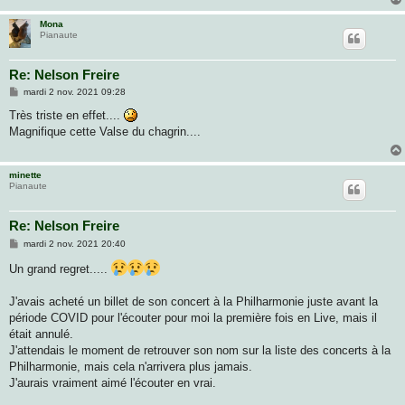
Mona
Pianaute
Re: Nelson Freire
M
mardi 2 nov. 2021 09:28
e
s
Très triste en effet....
s
Magnifique cette Valse du chagrin....
a
g
e
minette
Pianaute
Re: Nelson Freire
M
mardi 2 nov. 2021 20:40
e
s
Un grand regret.....
s
a
g
J'avais acheté un billet de son concert à la Philharmonie juste avant la
e
période COVID pour l'écouter pour moi la première fois en Live, mais il
était annulé.
J'attendais le moment de retrouver son nom sur la liste des concerts à la
Philharmonie, mais cela n'arrivera plus jamais.
J'aurais vraiment aimé l'écouter en vrai.