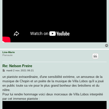
Line-Marie
Pianaute
Re: Nelson Freire
M
mardi 2 nov. 2021 06:21
e
s
un pianiste extraordinaire, d'une sensibilité extrème, un amoureux de la
s
musique de Chopin et un poète de la musique de Villa Lobos qu'il a joué
a
g
en public toute sa vie pour le plus grand bonheur des brésiliens et du
e
nôtre.
Pour lui rendre hommage voici deux morceaux de Villa Lobos interprété
par cet immense pianiste :