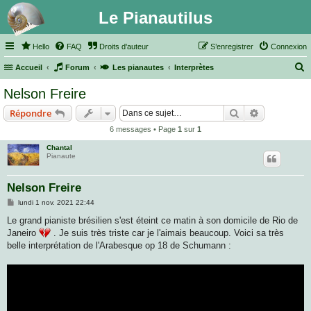
Le Pianautilus
Hello
FAQ
Droits d'auteur
S’enregistrer
Connexion
Accueil
Forum
Les pianautes
Interprètes
e
Nelson Freire
c
Rechercher
Recherche 
Répondre
h
6 messages • Page
1
sur
1
e
Chantal
r
Pianaute
c
h
Nelson Freire
e
M
lundi 1 nov. 2021 22:44
e
r
s
Le grand pianiste brésilien s'est éteint ce matin à son domicile de Rio de
s
Janeiro
. Je suis très triste car je l'aimais beaucoup. Voici sa très
a
g
belle interprétation de l'Arabesque op 18 de Schumann :
e