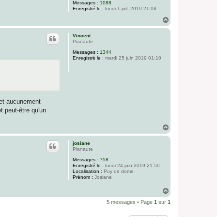
Messages :
1088
Enregistré le :
lundi 1 juil. 2019 21:08
H
a
u
Vincent
t
Pianaute
Messages :
1344
Enregistré le :
mardi 25 juin 2019 01:10
, et aucunement
t peut-être qu'un
H
a
u
josiane
t
Pianaute
Messages :
758
Enregistré le :
lundi 24 juin 2019 21:50
Localisation :
Puy de dome
Prénom :
Josiane
H
a
5 messages • Page
1
sur
1
u
t