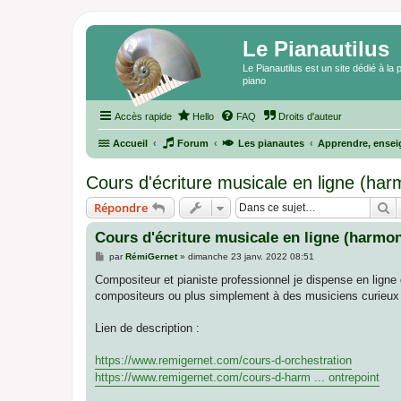
Le Pianautilus
Le Pianautilus est un site dédié à l
piano
Accès rapide
Hello
FAQ
Droits d'auteur
Accueil
Forum
Les pianautes
Apprendre, ensei
Cours d'écriture musicale en ligne (harm
R
Répondre
Cours d'écriture musicale en ligne (harmon
M
par
RémiGernet
»
dimanche 23 janv. 2022 08:51
e
s
Compositeur et pianiste professionnel je dispense en ligne
s
compositeurs ou plus simplement à des musiciens curieux e
a
g
e
Lien de description :
https://www.remigernet.com/cours-d-orchestration
https://www.remigernet.com/cours-d-harm ... ontrepoint