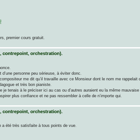
g
s, premier cours gratuit.
 contrepoint, orchestration).
nonce.
 d’une personne peu sérieuse, à éviter donc.
 compositeur me dit qu’il travaille avec ce Monsieur dont le nom me rappelait
dagogue et très bon pianiste.
 je tenais à le préciser ici au cas ou d’autres auraient eu la même mauvais
spirer plus confiance et ne pas ressembler à celle de n’importe qui.
 contrepoint, orchestration).
n a été très satisfaite à tous points de vue.