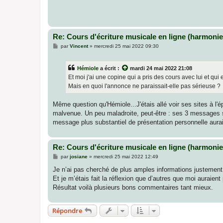
Re: Cours d'écriture musicale en ligne (harmonie,
M
par
Vincent
»
mercredi 25 mai 2022 09:30
e
s
s
Hémiole
a écrit :
mardi 24 mai 2022 21:08
a
g
Et moi j'ai une copine qui a pris des cours avec lui et qui e
e
Mais en quoi l'annonce ne paraissait-elle pas sérieuse ?
Même question qu'Hémiole...J'étais allé voir ses sites à l'
malvenue. Un peu maladroite, peut-être : ses 3 messages su
message plus substantiel de présentation personnelle aurait 
Re: Cours d'écriture musicale en ligne (harmonie,
M
par
josiane
»
mercredi 25 mai 2022 12:49
e
s
Je n’ai pas cherché de plus amples informations justement
s
Et je m’étais fait la réflexion que d’autres que moi aurai
a
g
Résultat voilà plusieurs bons commentaires tant mieux.
e
Répondre