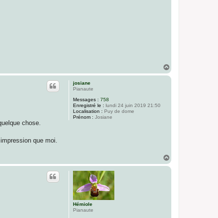
H
a
u
josiane
t
Pianaute
Messages :
758
Enregistré le :
lundi 24 juin 2019 21:50
Localisation :
Puy de dome
Prénom :
Josiane
 quelque chose.
e impression que moi.
H
a
u
t
Hémiole
Pianaute