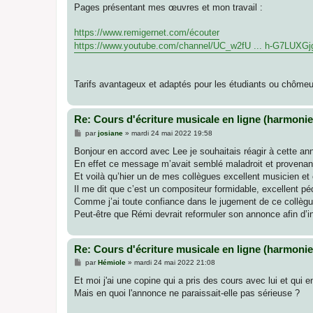
Pages présentant mes œuvres et mon travail :
https://www.remigernet.com/écouter
https://www.youtube.com/channel/UC_w2fU ... h-G7LUXGj
Tarifs avantageux et adaptés pour les étudiants ou chômeur
Re: Cours d'écriture musicale en ligne (harmonie,
M
par
josiane
»
mardi 24 mai 2022 19:58
e
s
Bonjour en accord avec Lee je souhaitais réagir à cette an
s
En effet ce message m’avait semblé maladroit et provenant
a
g
Et voilà qu’hier un de mes collègues excellent musicien et
e
Il me dit que c’est un compositeur formidable, excellent pé
Comme j’ai toute confiance dans le jugement de ce collègue
Peut-être que Rémi devrait reformuler son annonce afin d’in
Re: Cours d'écriture musicale en ligne (harmonie,
M
par
Hémiole
»
mardi 24 mai 2022 21:08
e
s
Et moi j'ai une copine qui a pris des cours avec lui et qui e
s
Mais en quoi l'annonce ne paraissait-elle pas sérieuse ?
a
g
e