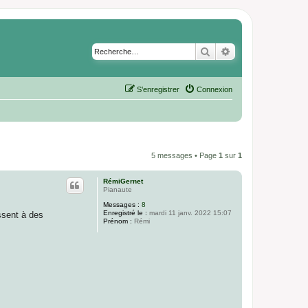
Rechercher
Recherche avancé
S’enregistrer
Connexion
5 messages • Page
1
sur
1
RémiGernet
Pianaute
Messages :
8
Enregistré le :
mardi 11 janv. 2022 15:07
ssent à des
Prénom :
Rémi