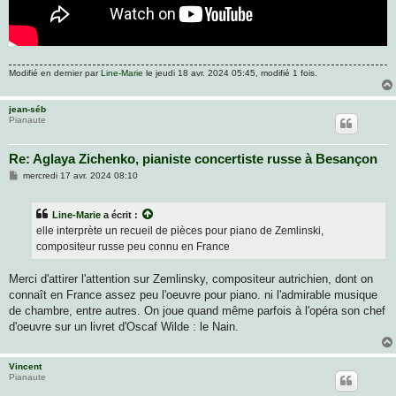
Modifié en dernier par
Line-Marie
le jeudi 18 avr. 2024 05:45, modifié 1 fois.
jean-séb
Pianaute
Re: Aglaya Zichenko, pianiste concertiste russe à Besançon
M
mercredi 17 avr. 2024 08:10
e
s
s
Line-Marie
a écrit :
a
g
elle interprète un recueil de pièces pour piano de Zemlinski,
e
compositeur russe peu connu en France
Merci d'attirer l'attention sur Zemlinsky, compositeur autrichien, dont on
connaît en France assez peu l'oeuvre pour piano. ni l'admirable musique
de chambre, entre autres. On joue quand même parfois à l'opéra son chef
d'oeuvre sur un livret d'Oscaf Wilde : le Nain.
Vincent
Pianaute