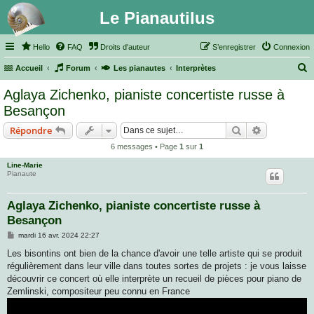
Le Pianautilus
Hello
FAQ
Droits d'auteur
S’enregistrer
Connexion
Accueil
Forum
Les pianautes
Interprètes
e
Aglaya Zichenko, pianiste concertiste russe à
c
Besançon
h
Rechercher
Recherche 
Répondre
e
6 messages • Page
1
sur
1
r
Line-Marie
c
Pianaute
h
e
Aglaya Zichenko, pianiste concertiste russe à
Besançon
r
M
mardi 16 avr. 2024 22:27
e
s
Les bisontins ont bien de la chance d'avoir une telle artiste qui se produit
s
régulièrement dans leur ville dans toutes sortes de projets : je vous laisse
a
g
découvrir ce concert où elle interprète un recueil de pièces pour piano de
e
Zemlinski, compositeur peu connu en France