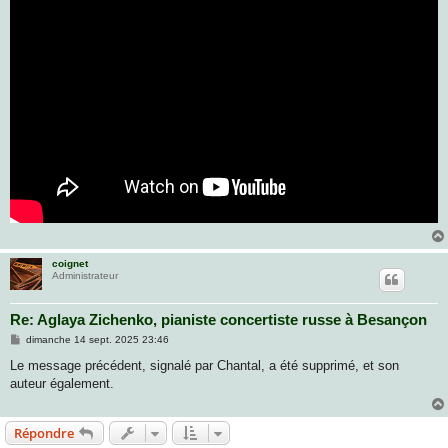
coignet
Administrateur
Re: Aglaya Zichenko, pianiste concertiste russe à Besançon
M
dimanche 14 sept. 2025 23:46
e
s
Le message précédent, signalé par Chantal, a été supprimé, et son
s
auteur également.
a
g
e
Répondre