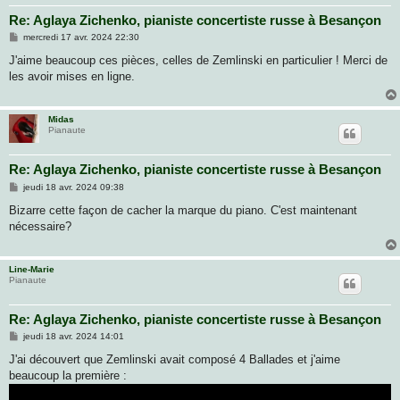
Re: Aglaya Zichenko, pianiste concertiste russe à Besançon
M
mercredi 17 avr. 2024 22:30
e
s
J'aime beaucoup ces pièces, celles de Zemlinski en particulier ! Merci de
s
les avoir mises en ligne.
a
g
e
Midas
Pianaute
Re: Aglaya Zichenko, pianiste concertiste russe à Besançon
M
jeudi 18 avr. 2024 09:38
e
s
Bizarre cette façon de cacher la marque du piano. C'est maintenant
s
nécessaire?
a
g
e
Line-Marie
Pianaute
Re: Aglaya Zichenko, pianiste concertiste russe à Besançon
M
jeudi 18 avr. 2024 14:01
e
s
J'ai découvert que Zemlinski avait composé 4 Ballades et j'aime
s
beaucoup la première :
a
g
e