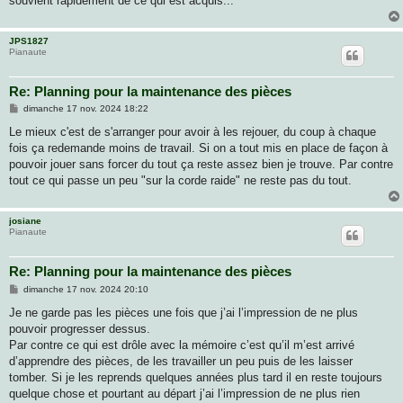
souvient rapidement de ce qui est acquis...
JPS1827
Pianaute
Re: Planning pour la maintenance des pièces
M
dimanche 17 nov. 2024 18:22
e
s
Le mieux c'est de s'arranger pour avoir à les rejouer, du coup à chaque
s
fois ça redemande moins de travail. Si on a tout mis en place de façon à
a
g
pouvoir jouer sans forcer du tout ça reste assez bien je trouve. Par contre
e
tout ce qui passe un peu "sur la corde raide" ne reste pas du tout.
josiane
Pianaute
Re: Planning pour la maintenance des pièces
M
dimanche 17 nov. 2024 20:10
e
s
Je ne garde pas les pièces une fois que j’ai l’impression de ne plus
s
pouvoir progresser dessus.
a
g
Par contre ce qui est drôle avec la mémoire c’est qu’il m’est arrivé
e
d’apprendre des pièces, de les travailler un peu puis de les laisser
tomber. Si je les reprends quelques années plus tard il en reste toujours
quelque chose et pourtant au départ j’ai l’impression de ne plus rien