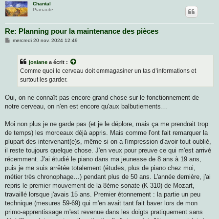
Chantal
Pianaute
Re: Planning pour la maintenance des pièces
M
mercredi 20 nov. 2024 12:49
e
s
s
josiane
a écrit :
a
g
Comme quoi le cerveau doit emmagasiner un tas d’informations et
e
surtout les garder.
Oui, on ne connaît pas encore grand chose sur le fonctionnement de
notre cerveau, on n'en est encore qu'aux balbutiements…
Moi non plus je ne garde pas (et je le déplore, mais ça me prendrait trop
de temps) les morceaux déjà appris. Mais comme l'ont fait remarquer la
plupart des intervenant(e)s, même si on a l'impression d'avoir tout oublié,
il reste toujours quelque chose. J'en veux pour preuve ce qui m'est arrivé
récemment. J'ai étudié le piano dans ma jeunesse de 8 ans à 19 ans,
puis je me suis arrêtée totalement (études, plus de piano chez moi,
métier très chronophage…) pendant plus de 50 ans. L'année dernière, j'ai
repris le premier mouvement de la 8ème sonate (K 310) de Mozart,
travaillé lorsque j'avais 15 ans. Premier étonnement : la partie un peu
technique (mesures 59-69) qui m'en avait tant fait baver lors de mon
primo-apprentissage m'est revenue dans les doigts pratiquement sans