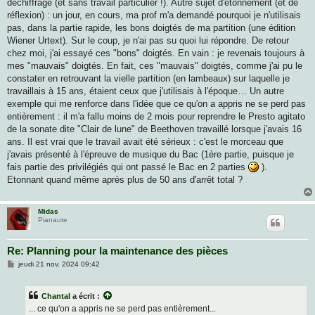
déchiffrage (et sans travail particulier !). Autre sujet d'étonnement (et de
réflexion) : un jour, en cours, ma prof m'a demandé pourquoi je n'utilisais
pas, dans la partie rapide, les bons doigtés de ma partition (une édition
Wiener Urtext). Sur le coup, je n'ai pas su quoi lui répondre. De retour
chez moi, j'ai essayé ces "bons" doigtés. En vain : je revenais toujours à
mes "mauvais" doigtés. En fait, ces "mauvais" doigtés, comme j'ai pu le
constater en retrouvant la vielle partition (en lambeaux) sur laquelle je
travaillais à 15 ans, étaient ceux que j'utilisais à l'époque… Un autre
exemple qui me renforce dans l'idée que ce qu'on a appris ne se perd pas
entièrement : il m'a fallu moins de 2 mois pour reprendre le Presto agitato
de la sonate dite "Clair de lune" de Beethoven travaillé lorsque j'avais 16
ans. Il est vrai que le travail avait été sérieux : c'est le morceau que
j'avais présenté à l'épreuve de musique du Bac (1ère partie, puisque je
fais partie des privilégiés qui ont passé le Bac en 2 parties
).
Etonnant quand même après plus de 50 ans d'arrêt total ?
Midas
Pianaute
Re: Planning pour la maintenance des pièces
M
jeudi 21 nov. 2024 09:42
e
s
s
Chantal
a écrit :
a
g
... ce qu'on a appris ne se perd pas entièrement...
e