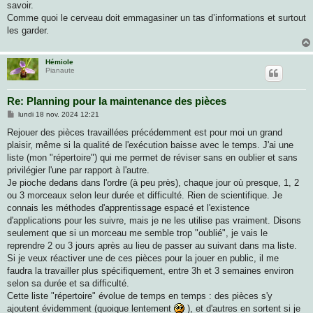
savoir.
Comme quoi le cerveau doit emmagasiner un tas d’informations et surtout
les garder.
Hémiole
Pianaute
Re: Planning pour la maintenance des pièces
M
lundi 18 nov. 2024 12:21
e
s
Rejouer des pièces travaillées précédemment est pour moi un grand
s
plaisir, même si la qualité de l'exécution baisse avec le temps. J'ai une
a
g
liste (mon "répertoire") qui me permet de réviser sans en oublier et sans
e
privilégier l'une par rapport à l'autre.
Je pioche dedans dans l'ordre (à peu près), chaque jour où presque, 1, 2
ou 3 morceaux selon leur durée et difficulté. Rien de scientifique. Je
connais les méthodes d'apprentissage espacé et l'existence
d'applications pour les suivre, mais je ne les utilise pas vraiment. Disons
seulement que si un morceau me semble trop "oublié", je vais le
reprendre 2 ou 3 jours après au lieu de passer au suivant dans ma liste.
Si je veux réactiver une de ces pièces pour la jouer en public, il me
faudra la travailler plus spécifiquement, entre 3h et 3 semaines environ
selon sa durée et sa difficulté.
Cette liste "répertoire" évolue de temps en temps : des pièces s'y
ajoutent évidemment (quoique lentement
), et d'autres en sortent si je