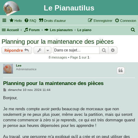
Le Pianautilus
Hello
FAQ
Droits d'auteur
S’enregistrer
Connexion
Accueil
Forum
Les pianautes
Le piano
e
Planning pour la maintenance des pièces
c
Rechercher
Recherche 
Répondre
h
8 messages • Page
1
sur
1
e
Lee
r
Administratrice
c
h
Planning pour la maintenance des pièces
e
M
dimanche 10 nov. 2024 11:44
e
r
s
Bonjour,
s
a
g
Je me rends compte avoir perdu beaucoup de morceaux que non
e
seulement je ne peux plus jouer, même avec la partition, mais qui seront
comme commencer à zéro si je reprends, ce qui est très dommage quand
je pense aux heures dépensées pour les apprendre !
Au travail, une personne m'a expliqué qu'il a crée et on peut utiliser des