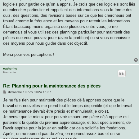
logiciels pour garder ce qu'on a appris. Je crois que ces logiciels sont liés
au calendrier particulier et rappellent des informations sous la forme des
quiz, des questions, des révisions basés sur ce que les chercheurs ont
trouvé comme la fréquence et les moyens pour retenir les informations.
Étant beaucoup moins organisé que plusieurs entre vous, je me
demandais si vous utilisez des plannings particulier pour maintenir des
pièces que vous pouvez jouer (avec la partition) ou si vous connaissez
des moyens pour nous guider dans cet objectif.
Merci pour vos perceptions !
catherine
Pianaute
Re: Planning pour la maintenance des pièces
M
dimanche 10 nov. 2024 16:37
e
s
Je ne fais rien pour maintenir des pièces déjà apprises parce que le
s
travail des nouvelles me prend tout le temps disponible (et que le travail
a
g
de maintenance devrait être précis et m'ennuierait je crois).
e
Je pense que le mieux pour pouvoir rejouer une pièce déjà apprise est
justement la qualité du premier apprentissage, et tout spécialement, de
l'avoir apprise pour la jouer en public car cela solidifie les fondations.
Après, on ne reprend pas de zéro, on reprend assez bas et on se