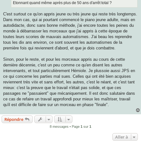
Etonnant quand même après plus de 50 ans d'arrêt total ?
C'est surtout ce qu'on appris jeune ou très jeune qui reste très longtemps.
Dans mon cas, qui ai pourtant commencé le piano jeune adulte, mais en
autodidacte, donc sans bonne méthode, j'ai encore toutes les peines du
monde à débarrasser les morceaux que j'ai appris à cette époque de
toutes leurs scories de mauvais automatismes. J'ai beau les reprendre
tous les dix ans environ, ce sont souvent les automatismes de la
première fois qui reviennent d'abord, et que je dois combattre.
Sinon, pour le reste, et pour les morceaux appris au cours de cette
dernière décennie, c'est un peu comme ce qu'en disent les autres
intervenants, et tout particulièrement Hémiole. Je plussoie aussi JPS en
ce qui concerne les parties mal sues. Celles qui ont été bien acquises
reviennent très vite et sans effort, les autres, c'est le néant, et c'est tant
mieux: c'est la preuve que le travail n'était pas solide, et que ces
passages ne "passaient" que mécaniquement. Il est donc salutaire dans
ce cas de refaire un travail approfondi pour mieux les maîtriser, travail
qu'il est difficile de faire sur un morceau en phase "finale".
Répondre
8 messages • Page
1
sur
1
Aller à