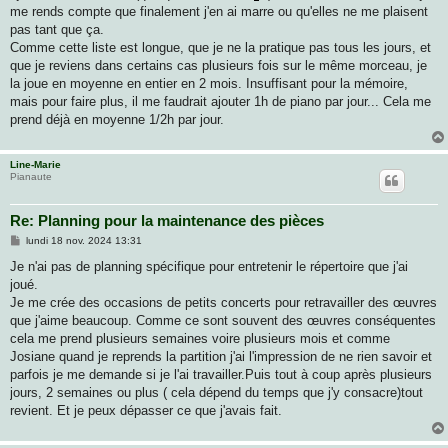
me rends compte que finalement j'en ai marre ou qu'elles ne me plaisent
pas tant que ça.
Comme cette liste est longue, que je ne la pratique pas tous les jours, et
que je reviens dans certains cas plusieurs fois sur le même morceau, je
la joue en moyenne en entier en 2 mois. Insuffisant pour la mémoire,
mais pour faire plus, il me faudrait ajouter 1h de piano par jour... Cela me
prend déjà en moyenne 1/2h par jour.
Line-Marie
Pianaute
Re: Planning pour la maintenance des pièces
M
lundi 18 nov. 2024 13:31
e
s
Je n'ai pas de planning spécifique pour entretenir le répertoire que j'ai
s
joué.
a
g
Je me crée des occasions de petits concerts pour retravailler des œuvres
e
que j'aime beaucoup. Comme ce sont souvent des œuvres conséquentes
cela me prend plusieurs semaines voire plusieurs mois et comme
Josiane quand je reprends la partition j'ai l'impression de ne rien savoir et
parfois je me demande si je l'ai travailler.Puis tout à coup après plusieurs
jours, 2 semaines ou plus ( cela dépend du temps que j'y consacre)tout
revient. Et je peux dépasser ce que j'avais fait.