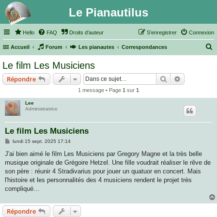
Le Pianautilus
Hello
FAQ
Droits d'auteur
S’enregistrer
Connexion
Accueil
Forum
Les pianautes
Correspondances
e
Le film Les Musiciens
c
Rechercher
Recherche 
Répondre
h
1 message • Page
1
sur
1
e
Lee
r
Administratrice
c
h
Le film Les Musiciens
e
M
lundi 15 sept. 2025 17:14
e
r
s
J'ai bien aimé le film Les Musiciens par Gregory Magne et la très belle
s
musique originale de Grégoire Hetzel. Une fille voudrait réaliser le rêve de
a
g
son père : réunir 4 Stradivarius pour jouer un quatuor en concert. Mais
e
l'histoire et les personnalités des 4 musiciens rendent le projet très
compliqué...
Répondre