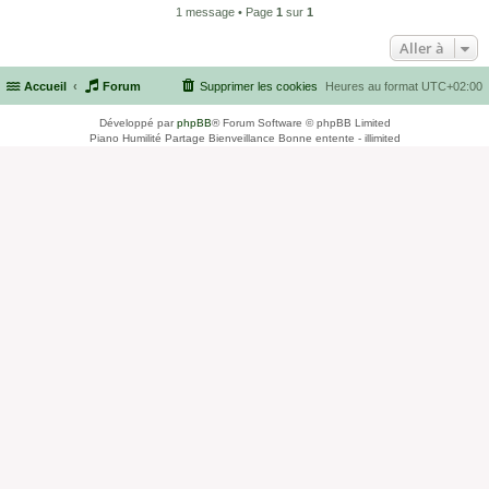
1 message • Page
1
sur
1
Aller à
Accueil
Forum
Supprimer les cookies
Heures au format
UTC+02:00
Développé par
phpBB
® Forum Software © phpBB Limited
Piano Humilité Partage Bienveillance Bonne entente - illimited